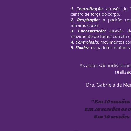
1. Centralização:
através do
centro de força do corpo.
2. Respiração:
o padrão res
intramuscular.
3. Concentração:
através d
movimento de forma correta e
4. Contrologia:
movimentos con
5. Fluidez:
os padrões motores 
As aulas são individua
realiza
Dra. Gabriela de Me
" Em 10 sessões
Em 20 sessões os 
Em 30 sessões 