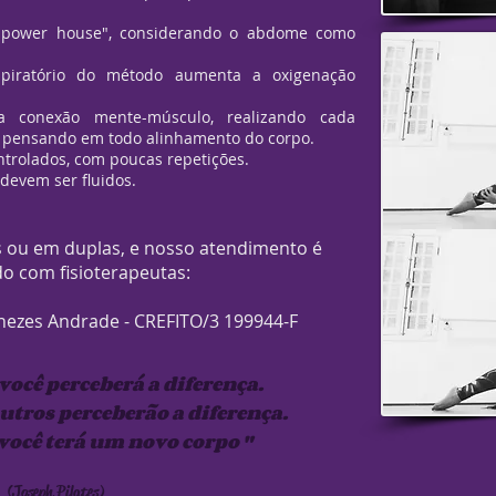
 "power house", considerando o abdome como
piratório do método aumenta a oxigenação
a conexão mente-músculo, realizando cada
 pensando em todo alinhamento do corpo.
trolados, com poucas repetições.
devem ser fluidos.
is ou em duplas, e nosso atendimento é
do com fisioterapeutas:
nezes Andrade - CREFITO/3 199944-F
 você perceberá a diferença.
outros perceberão a diferença.
você terá um novo corpo "
(Joseph Pilates)